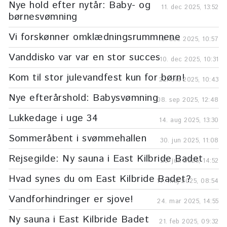
Nye hold efter nytår: Baby- og
11. dec 2025, 13:52
børnesvømning
Vi forskønner omklædningsrummnene
10. dec 2025, 10:57
Vanddisko var var en stor succes
10. dec 2025, 10:31
Kom til stor julevandfest kun for børn!
22. okt 2025, 10:43
Nye efterårshold: Babysvømning
08. sep 2025, 12:48
Lukkedage i uge 34
14. aug 2025, 13:30
Sommeråbent i svømmehallen
30. jun 2025, 11:08
Rejsegilde: Ny sauna i East Kilbride Badet
23. jun 2025, 14:52
Hvad synes du om East Kilbride Badet?
17. maj 2025, 08:54
Vandforhindringer er sjove!
24. mar 2025, 14:55
Ny sauna i East Kilbride Badet
21. feb 2025, 09:32