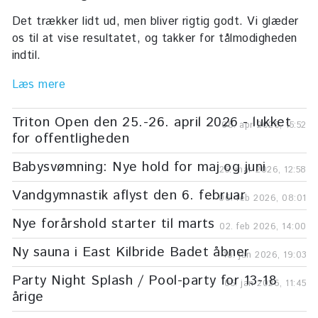
Det trækker lidt ud, men bliver rigtig godt. Vi glæder
os til at vise resultatet, og takker for tålmodigheden
indtil.
Læs mere
Triton Open den 25.-26. april 2026 - lukket
08. apr 2026, 15:52
for offentligheden
Babysvømning: Nye hold for maj og juni
25. mar 2026, 12:58
Vandgymnastik aflyst den 6. februar
06. feb 2026, 08:01
Nye forårshold starter til marts
02. feb 2026, 14:00
Ny sauna i East Kilbride Badet åbner
18. jan 2026, 19:03
Party Night Splash / Pool-party for 13-18
05. jan 2026, 11:45
årige