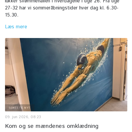
lukker svømmehallen i hverdagene i uge 26. Fra uge
27-32 har vi sommeråbningstider hver dag kl. 6.30-
15.30.
Læs mere
SENESTE NYT
09. jun 2026, 08:23
Kom og se mændenes omklædning