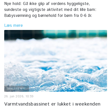
Seneste nyt
Øvrige aktiviteter
Nye hold: Gå ikke glip af verdens hyggeligste,
Medbragt mad
sundeste og vigtigste aktivitet med dit lille barn:
Om badet
Fysioterapi
Babysvømning og børnehold for børn fra 0-6 år.
Om East Kilbride Badet
Skolesvømning
Gå til Ballerup Idrætsby
Læs mere
Lysdesign af Mads Vegas
Bassiner
50 meter bassin
Varmtvandsbassin
Find vej
Kontakt
Job
SENESTE NYT
Livreddervikar
26. jun 2026, 10:59
Varmtvandsbassinet er lukket i weekenden