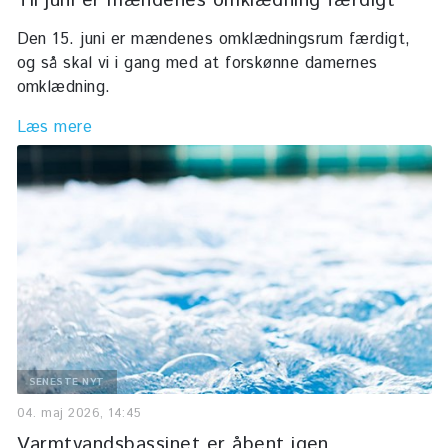
Til juni er mændenes omklædning færdigt
Den 15. juni er mændenes omklædningsrum færdigt,
og så skal vi i gang med at forskønne damernes
omklædning.
Læs mere
SENESTE NYT
04. maj 2026, 14:45
Varmtvandsbassinet er åbent igen